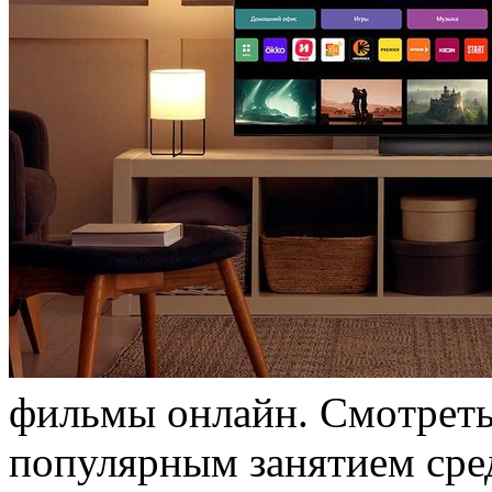
фильмы oнлaйн. Смoтрeть
популярным занятием сре