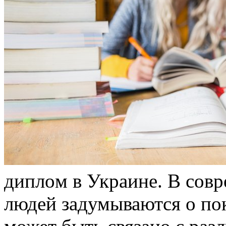
диплoм в Укрaинe. В сoв
людей задумываются о по