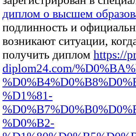
диплом о высшем образов
подлинность и официальны
возникают ситуации, когд
получить диплом
https://p
diplom24.com/%D0%B
%D0%B4%D0%B8%D0%
%D1%81-
%D0%B7%D0%B0%D0%
%D0%B2-