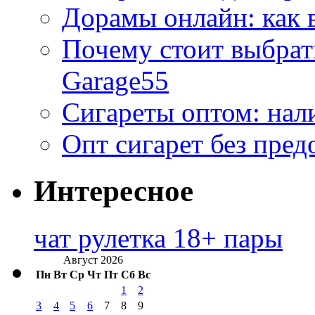
Дорамы онлайн: как 
Почему стоит выбра
Garage55
Сигареты оптом: нал
Опт сигарет без пред
Интересное
чат рулетка 18+ пары
Август 2026
Пн
Вт
Ср
Чт
Пт
Сб
Вс
1
2
3
4
5
6
7
8
9