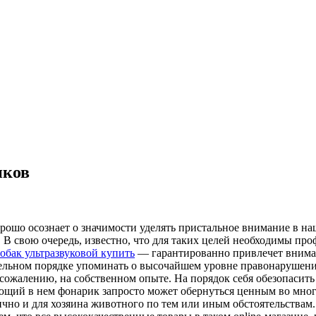
иков
шо осознает о значимости уделять пристальное внимание в наш
ов. В свою очередь, известно, что для таких целей необходимы 
обак ультразвуковой купить
— гарантированно привлечет внима
дельном порядке упоминать о высочайшем уровне правонарушений
сожалению, на собственном опыте. На порядок себя обезопасить
вующий в нем фонарик запросто может обернуться ценным во мног
гично и для хозяина животного по тем или иным обстоятельства