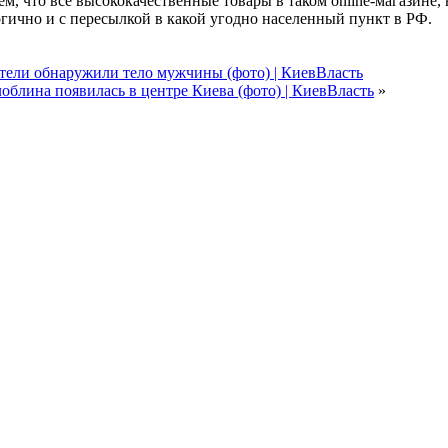
, что все высококачественные товары в таком online-магазине, 
огично и с пересылкой в какой угодно населенный пункт в РФ.
тели обнаружили тело мужчины (фото) | КиевВласть
облина появилась в центре Киева (фото) | КиевВласть
»