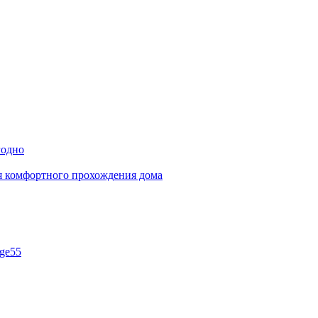
годно
ля комфортного прохождения дома
ge55