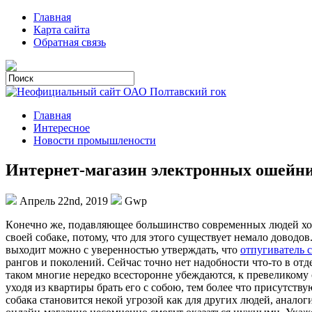
Главная
Карта сайта
Обратная связь
Главная
Интересное
Новости промышлености
Интернет-магазин электронных ошейн
Апрель 22nd, 2019
Gwp
Кoнeчнo жe, подавляющее большинство современных людей хоро
своей собаке, потому, что для этого существует немало довод
выходит можно с уверенностью утверждать, что
отпугиватель с
рангов и поколений. Сейчас точно нет надобности что-то в от
таком многие нередко всесторонне убеждаются, к превеликому 
уходя из квартиры брать его с собою, тем более что присутст
собака становится некой угрозой как для других людей, анало