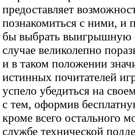
предоставляет возможнос
познакомиться с ними, и 
бы выбрать выигрышную с
случае великолепно пораз
и в таком положении знач
истинных почитателей игр
успело убедиться на свое
с тем, оформив бесплатн
кроме всего остального м
службе технической подд