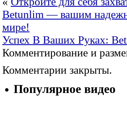
«
Откройте для себя захв
Betunlim — вашим надежн
мире!
Успех В Ваших Руках: Be
Комментирование и разме
Комментарии закрыты.
Популярное видео