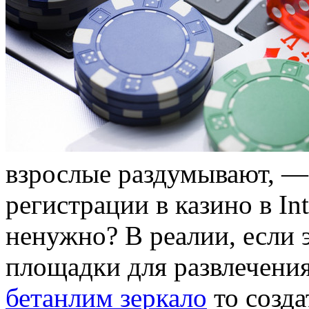
взрослые раздумывают, —
регистрации в казино в In
ненужно? В реалии, если 
площадки для развлечения
бетанлим зеркало
то созда