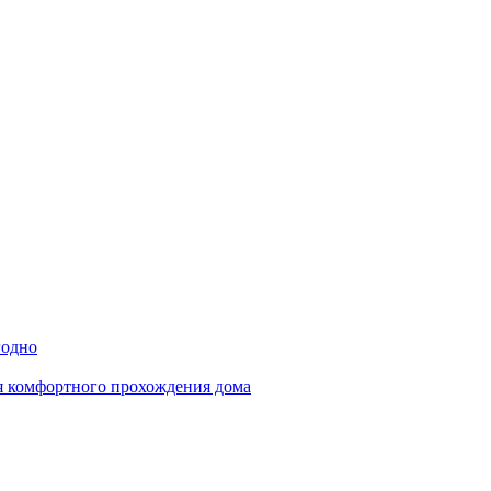
годно
ля комфортного прохождения дома