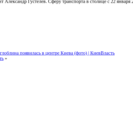
ит Александр Густелев. Сферу транспорта в столице с 22 январ
глоблина появилась в центре Киева (фото) | КиевВласть
ть
»