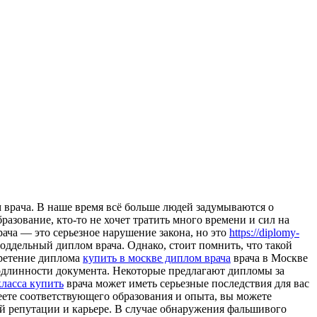
 врaчa. В нaшe время всё больше людей задумываются о
азование, кто-то не хочет тратить много времени и сил на
рача — это серьезное нарушение закона, но это
https://diplomy-
оддельный диплом врача. Однако, стоит помнить, что такой
бретение диплома
купить в москве диплом врача
врача в Москве
подлинности документа. Некоторые предлагают дипломы за
класса купить
врача может иметь серьезные последствия для вас
меете соответствующего образования и опыта, вы можете
й репутации и карьере. В случае обнаружения фальшивого