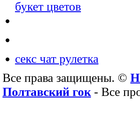
букет цветов
секс чат рулетка
Все права защищены. ©
Н
Полтавский гок
- Все пр