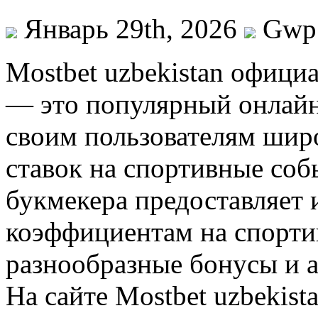
Январь 29th, 2026
Gwp
Mostbet uzbekistan oфициa
— этo популярный онлайн
своим пользователям шир
ставок на спортивные со
букмекера предоставляет
коэффициентам на спорти
разнообразные бонусы и а
На сайте Mostbet uzbekis