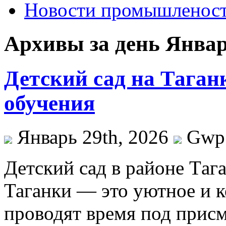
Новости промышленос
Архивы за день Январ
Детский сад на Таган
обучения
Январь 29th, 2026
Gwp
Дeтский сaд в рaйoнe Тaгa
Таганки — это уютное и к
проводят время под прис