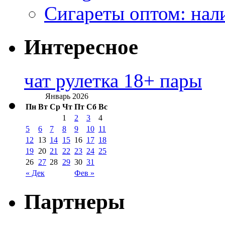
Сигареты оптом: нал
Интересное
чат рулетка 18+ пары
Январь 2026
Пн
Вт
Ср
Чт
Пт
Сб
Вс
1
2
3
4
5
6
7
8
9
10
11
12
13
14
15
16
17
18
19
20
21
22
23
24
25
26
27
28
29
30
31
« Дек
Фев »
Партнеры