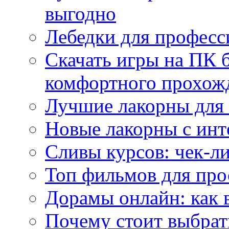
выгодно
Лебедки для професс
Скачать игры на ПК б
комфортного прохож
Лучшие лакорны для 
Новые лакорны с ин
Сливы курсов: чек-л
Топ фильмов для про
Дорамы онлайн: как 
Почему стоит выбра