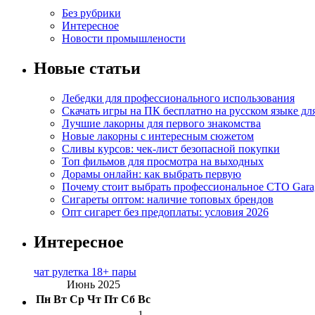
Без рубрики
Интересное
Новости промышлености
Новые статьи
Лебедки для профессионального использования
Скачать игры на ПК бесплатно на русском языке д
Лучшие лакорны для первого знакомства
Новые лакорны с интересным сюжетом
Сливы курсов: чек-лист безопасной покупки
Топ фильмов для просмотра на выходных
Дорамы онлайн: как выбрать первую
Почему стоит выбрать профессиональное СТО Gara
Сигареты оптом: наличие топовых брендов
Опт сигарет без предоплаты: условия 2026
Интересное
чат рулетка 18+ пары
Июнь 2025
Пн
Вт
Ср
Чт
Пт
Сб
Вс
1