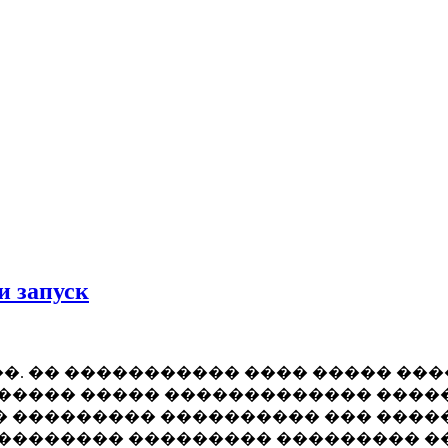
и запуск
�. �� ����������� ���� ����� ��
������ ����� ������������� ���
� ��������� ���������� ��� ����
��������� ��������� ��������� �