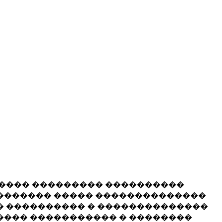
����� ��������� ����������
�������� ����� ��������������
� ���������� � ��������������
���� ����������� � ��������