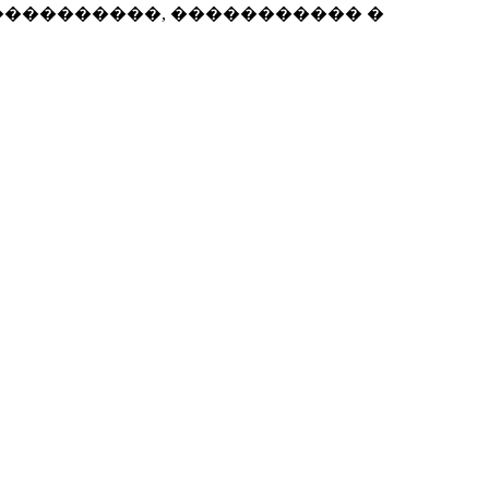
����������, ����������� �