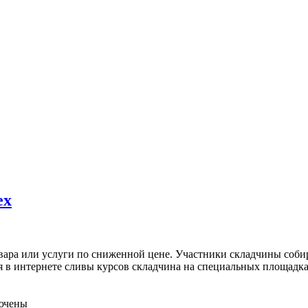
ех
вара или услуги по сниженной цене. Участники складчины собир
ся в интернете сливы курсов складчина на специальных площад
ючены