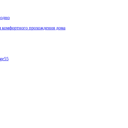
годно
ля комфортного прохождения дома
ge55