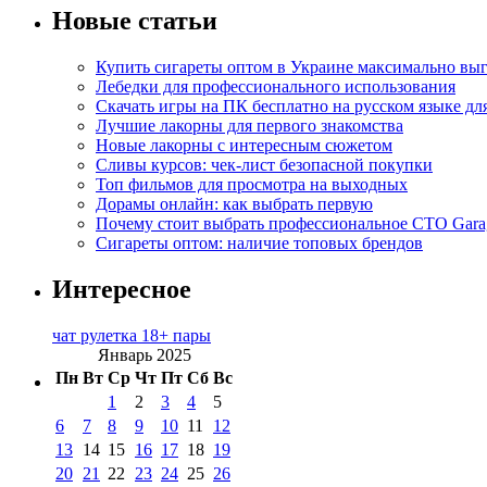
Новые статьи
Купить сигареты оптом в Украине максимально вы
Лебедки для профессионального использования
Скачать игры на ПК бесплатно на русском языке д
Лучшие лакорны для первого знакомства
Новые лакорны с интересным сюжетом
Сливы курсов: чек-лист безопасной покупки
Топ фильмов для просмотра на выходных
Дорамы онлайн: как выбрать первую
Почему стоит выбрать профессиональное СТО Gara
Сигареты оптом: наличие топовых брендов
Интересное
чат рулетка 18+ пары
Январь 2025
Пн
Вт
Ср
Чт
Пт
Сб
Вс
1
2
3
4
5
6
7
8
9
10
11
12
13
14
15
16
17
18
19
20
21
22
23
24
25
26