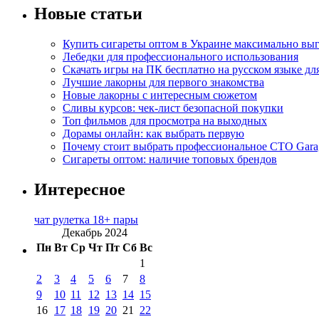
Новые статьи
Купить сигареты оптом в Украине максимально вы
Лебедки для профессионального использования
Скачать игры на ПК бесплатно на русском языке д
Лучшие лакорны для первого знакомства
Новые лакорны с интересным сюжетом
Сливы курсов: чек-лист безопасной покупки
Топ фильмов для просмотра на выходных
Дорамы онлайн: как выбрать первую
Почему стоит выбрать профессиональное СТО Gara
Сигареты оптом: наличие топовых брендов
Интересное
чат рулетка 18+ пары
Декабрь 2024
Пн
Вт
Ср
Чт
Пт
Сб
Вс
1
2
3
4
5
6
7
8
9
10
11
12
13
14
15
16
17
18
19
20
21
22