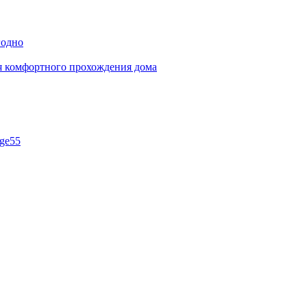
годно
ля комфортного прохождения дома
ge55