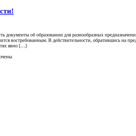
сти!
ть документы об образовании для разнообразных предназначений
учится востребованным. В действительности, обратившись на п
тях явно […]
ючены