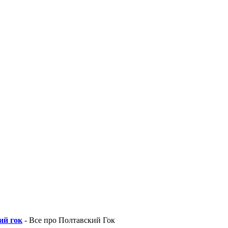
ий гок
- Все про Полтавский Гок