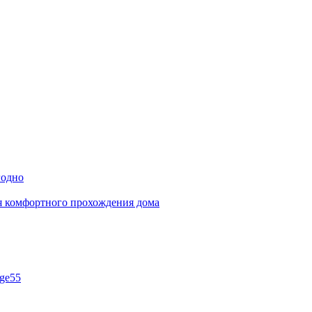
годно
ля комфортного прохождения дома
ge55