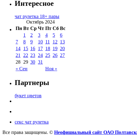
Интересное
чат рулетка 18+ пары
Октябрь 2024
Пн
Вт
Ср
Чт
Пт
Сб
Вс
1
2
3
4
5
6
7
8
9
10
11
12
13
14
15
16
17
18
19
20
21
22
23
24
25
26
27
28
29
30
31
« Сен
Ноя »
Партнеры
букет цветов
секс чат рулетка
Все права защищены. ©
Неофициальный сайт ОАО Полтавск