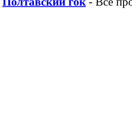
Полтавский гок
- Все пр