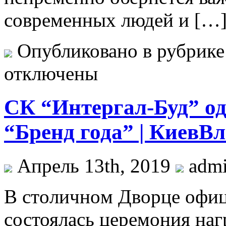
современных людей и […
Опубликовано в рубрик
отключены
СК “Интергал-Буд” од
“Бренд года” | КиевВ
Апрель 13th, 2019
adm
В стoличнoм Двoрцe oфиц
состоялась церемония наг