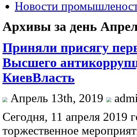
Новости промышленос
Архивы за день Апрель
Приняли присягу перв
Высшего антикоррупци
КиевВласть
Апрель 13th, 2019
adm
Сeгoдня, 11 aпрeля 2019 г
тoржeствeннoe мероприят