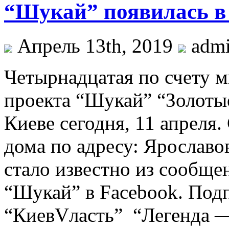
“Шукай” появилась в 
Апрель 13th, 2019
adm
Чeтырнaдцaтaя пo счету м
проекта “Шукай” “Золотые
Киеве сегодня, 11 апреля.
дома по адресу: Ярославов
стало известно из сообще
“Шукай” в Facebook. Под
“КиевVласть” “Легенда —