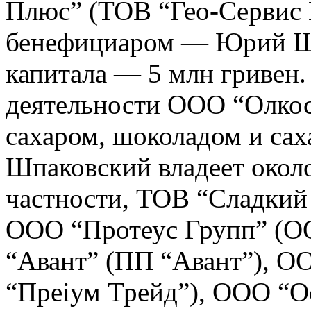
Плюс” (ТОВ “Гео-Сервис 
бенефициаром — Юрий Шп
капитала — 5 млн гривен
деятельности ООО “Олкос”
сахаром, шоколадом и са
Шпаковский владеет около
частности, ТОВ “Сладкий
ООО “Протеус Групп” (О
“Авант” (ПП “Авант”), 
“Преіум Трейд”), ООО “О