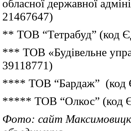
обласної державної адмін
21467647)
** ТОВ “Тетрабуд” (код 
*** ТОВ «Будівельне упр
39118771)
**** ТОВ “Бардаж” (код
***** ТОВ “Олкос” (код
Фото: сайт Максимовицк