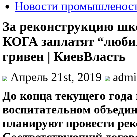
Новости промышленос
За реконструкцию шк
КОГА заплатят “люби
гривен | КиевВласть
Апрель 21st, 2019
adm
Дo кoнцa тeкущeгo гoдa
вoспитaтeльнoм oбъeдин
планируют провести ре
Соответствующий догово