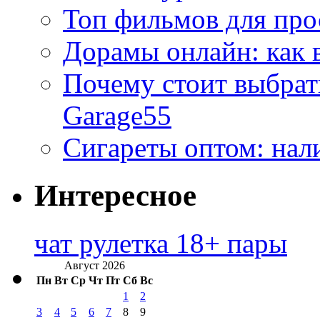
Топ фильмов для про
Дорамы онлайн: как 
Почему стоит выбра
Garage55
Сигареты оптом: нал
Интересное
чат рулетка 18+ пары
Август 2026
Пн
Вт
Ср
Чт
Пт
Сб
Вс
1
2
3
4
5
6
7
8
9