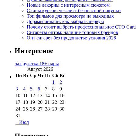
Новые лакорны с интересным сюжетом
Сливы курсов: чек-лист безопасной покупки
Топ фильмов для просмотра на выходных
Дорамы онлайн: как выбрать первую
Почему стоит выбрать профессиональное СТО Gara
Сигареты оптом: наличие топовых брендов
Опт сигарет без предоплаты: условия 2026
Интересное
чат рулетка 18+ пары
Август 2026
Пн
Вт
Ср
Чт
Пт
Сб
Вс
1
2
3
4
5
6
7
8
9
10
11
12
13
14
15
16
17
18
19
20
21
22
23
24
25
26
27
28
29
30
31
« Июл