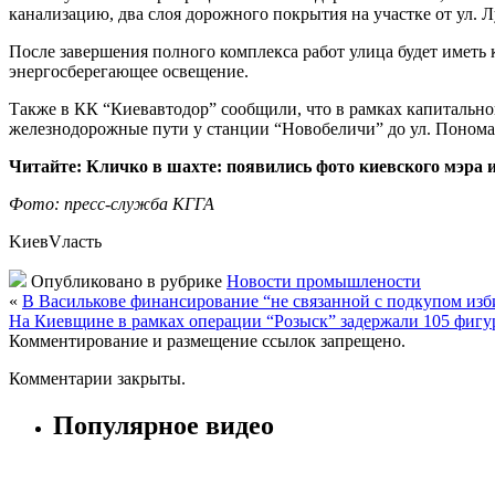
канализацию, два слоя дорожного покрытия на участке от ул. Л
После завершения полного комплекса работ улица будет иметь
энергосберегающее освещение.
Также в КК “Киевавтодор” сообщили, что в рамках капитальног
железнодорожные пути у станции “Новобеличи” до ул. Понома
Читайте: Кличко в шахте: появились фото киевского мэра и
Фото: пресс-служба КГГА
KиевVласть
Опубликовано в рубрике
Новости промышлености
«
В Василькове финансирование “не связанной с подкупом изби
На Киевщине в рамках операции “Розыск” задержали 105 фигу
Комментирование и размещение ссылок запрещено.
Комментарии закрыты.
Популярное видео