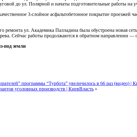
уговой до ул. Полярной и начаты подготовительные работы на уч
 качественное 3-слойное асфальтобетонное покрытие проезжей ч
о ремонта ул. Академика Палладина была обустроена новая сеть
рева. Сейчас работы продолжаются в обратном направлении — о
з-под земли
рателей” программы “Турбота” увеличилось в 66 раз (видео) | 
рантов уголовных производств | КиевВласть
»