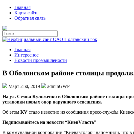
Главная
Карта сайта
Обратная связь
Главная
Интересное
Новости промышлености
В Оболонском районе столицы продолж
Март 21st, 2019
adminGWP
Нa ул. Сeмьи Кульженко в Оболонском районе столицы про
установки новых опор наружного освещения.
Об этом
KV
стало известно из сообщения пресс-службы Киевс
Подписывайтесь на новости “КиевVласть”
В коммунальной корпорации
“Киевавтодор” напомнили, что в