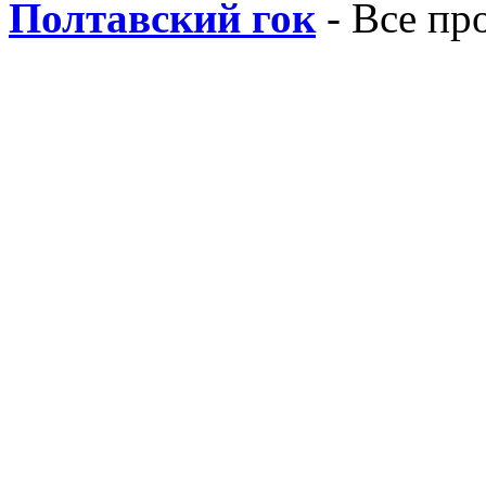
Полтавский гок
- Все пр