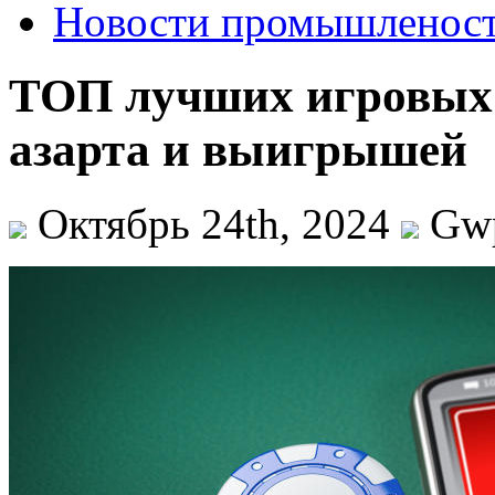
Новости промышленос
ТОП лучших игровых 
азарта и выигрышей
Октябрь 24th, 2024
Gw