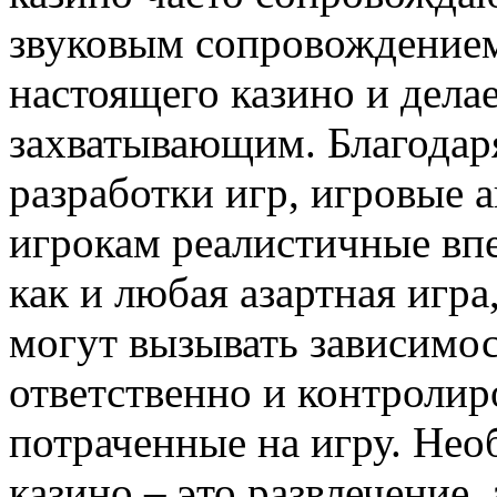
звуковым сопровождением
настоящего казино и дела
захватывающим. Благодар
разработки игр, игровые 
игрокам реалистичные впе
как и любая азартная игр
могут вызывать зависимос
ответственно и контролиро
потраченные на игру. Нео
казино – это развлечение, 