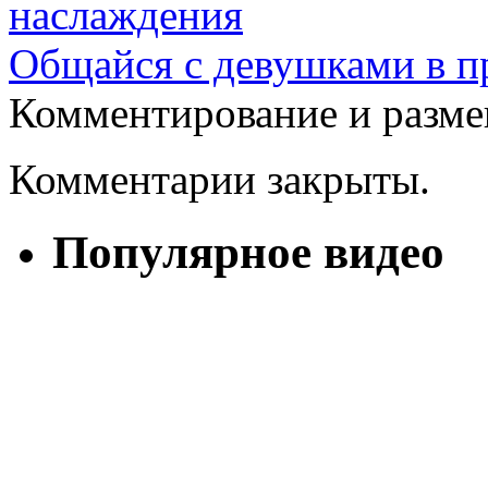
наслаждения
Общайся с девушками в п
Комментирование и разме
Комментарии закрыты.
Популярное видео