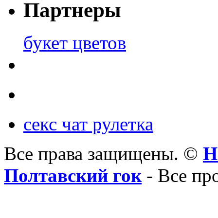
Партнеры
букет цветов
секс чат рулетка
Все права защищены. ©
Н
Полтавский гок
- Все пр