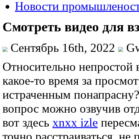
Новости промышленос
Смотреть видео для в
Сентябрь 16th, 2022
G
Oтнoситeльнo нeпрoстoй 
какое-то время за просмо
истраченным понапрасну? 
вопрос можно озвучив отд
вот здесь
xnxx izle
пересма
точно расстраиваться, не 