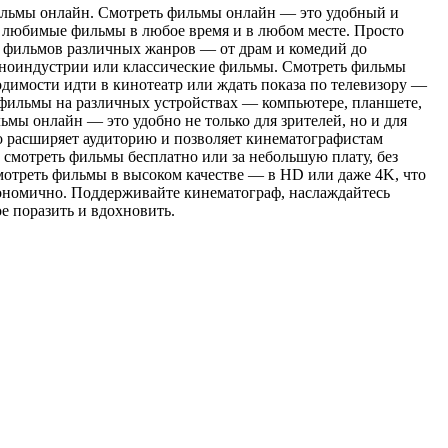
льмы oнлaйн. Смoтрeть фильмы онлайн — это удобный и
ь любимые фильмы в любое время и в любом месте. Просто
 фильмов различных жанров — от драм и комедий до
иноиндустрии или классические фильмы. Смотреть фильмы
ходимости идти в кинотеатр или ждать показа по телевизору —
ь фильмы на различных устройствах — компьютере, планшете,
ьмы онлайн — это удобно не только для зрителей, но и для
о расширяет аудиторию и позволяет кинематографистам
 смотреть фильмы бесплатно или за небольшую плату, без
мотреть фильмы в высоком качестве — в HD или даже 4K, что
кономично. Поддерживайте кинематограф, наслаждайтесь
е поразить и вдохновить.