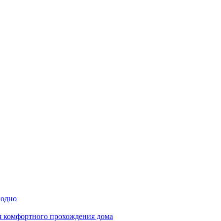
годно
ля комфортного прохождения дома