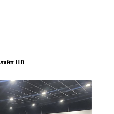
нлайн HD