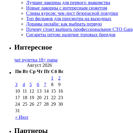
Лучшие лакорны для первого знакомства
Новые лакорны с интересным сюжетом
Сливы курсов: чек-лист безопасной покупки
Топ фильмов для просмотра на выходных
Дорамы онлайн: как выбрать первую
Почему стоит выбрать профессиональное СТО Gara
Сигареты оптом: наличие топовых брендов
Интересное
чат рулетка 18+ пары
Август 2026
Пн
Вт
Ср
Чт
Пт
Сб
Вс
1
2
3
4
5
6
7
8
9
10
11
12
13
14
15
16
17
18
19
20
21
22
23
24
25
26
27
28
29
30
31
« Июл
Партнеры