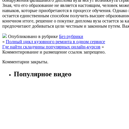
обнаружения фальшивого диплома вуза могут возникнуть серье
Зная, что его образование не является настоящим, человек м
навыков, которые приобретаются в процессе обучения. Однако
остается единственным способом получить высшее образование
конечном итоге, решение о покупке диплома вуза остается за 
предпочитают добиваться цели честным и законным путем. Важн
Опубликовано в рубрике
Без рубрики
«
Полный цикл кузовного ремонта в одном сервисе
Где найти складчины популярных онлайн-курсов
»
Комментирование и размещение ссылок запрещено.
Комментарии закрыты.
Популярное видео