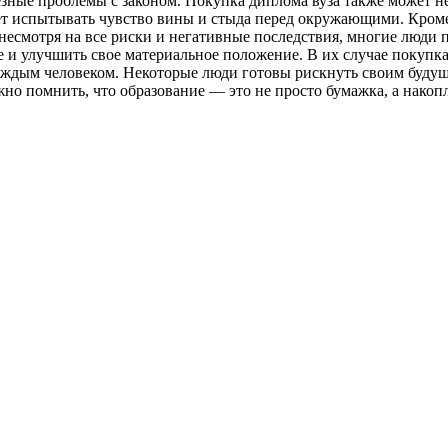
зные проблемы с законом. Покупка диплома вуза также может не
ожет испытывать чувство вины и стыда перед окружающими. Кром
 несмотря на все риски и негативные последствия, многие люди
 и улучшить свое материальное положение. В их случае покупка
каждым человеком. Некоторые люди готовы рискнуть своим будущи
о помнить, что образование — это не просто бумажка, а накопле