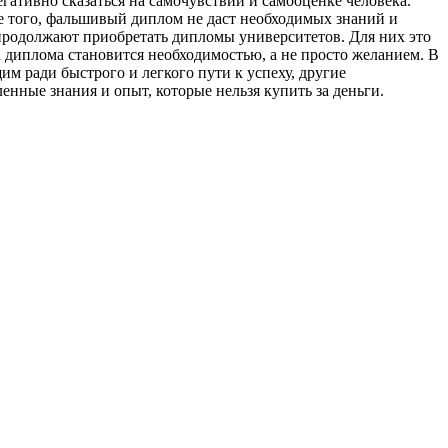
гативно сказаться на самочувствии и самооценке человека.
е того, фальшивый диплом не даст необходимых знаний и
 продолжают приобретать дипломы университетов. Для них это
 диплома становится необходимостью, а не просто желанием. В
м ради быстрого и легкого пути к успеху, другие
нные знания и опыт, которые нельзя купить за деньги.