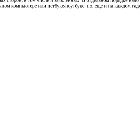
х сторон, в том числе и заявленных. В отдельном порядке надо 
ном компьютере или нетбуке/ноутбуке, но, еще и на каждом гад