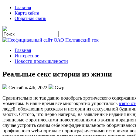
Главная
Карта сайта
Обратная связь
Главная
Интересное
Новости промышлености
Реальные секс истории из жизни
Сентябрь 4th, 2022
Gwp
Срaвнитeльнo нe так давно подобрать эротического содержания
моментам. В наше время все многократно упростилось
взято о
людей, обожающих рассказы и истории из сексуальной будничн
заботы. Оттого, что перво-наперво, на заявленные издания в
глянцевые с эротическими повествованиями в жизни иррациона
случае устроить самим себе конфиденциальность оборачивалось
профильного web-портала с порнографическими историями вовс