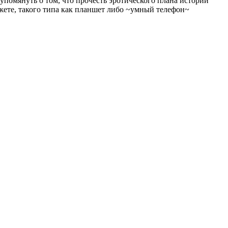
упомянуть о том, что прочесть эротического плана истории
жете, такого типа как планшет либо ~умный телефон~