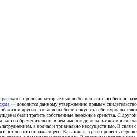
 рассказы, прочитав которые вышло бы испытать особенное разв
тсюда
— доводится данному утверждению прямым свидетельством
ой жизни других, заставлены были покупать себе журналы глян
ынуждены были тратить собственные денежные средства. С друг
льно и обременительно, в чем именно довольно-таки многие час
 затруднением, а подчас и тривиально неосуществимо. В связи 
е нет чего-то поражающего. Как-никак, в разе прочесть первок