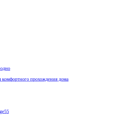
годно
ля комфортного прохождения дома
ge55