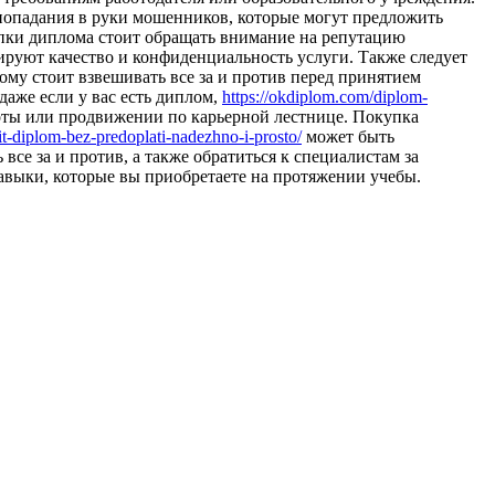
 попадания в руки мошенников, которые могут предложить
пки диплома стоит обращать внимание на репутацию
руют качество и конфиденциальность услуги. Также следует
му стоит взвешивать все за и против перед принятием
аже если у вас есть диплом,
https://okdiplom.com/diplom-
боты или продвижении по карьерной лестнице. Покупка
it-diplom-bez-predoplati-nadezhno-i-prosto/
может быть
се за и против, а также обратиться к специалистам за
навыки, которые вы приобретаете на протяжении учебы.