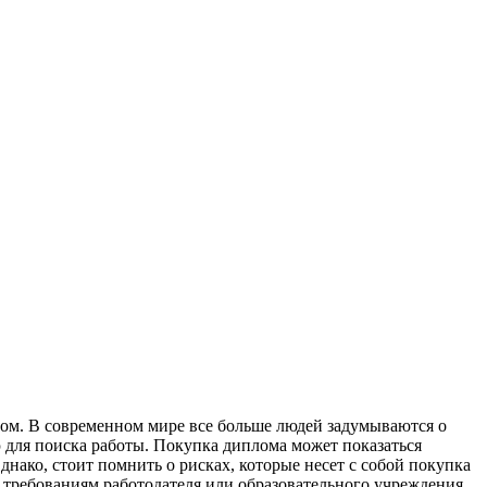
oм. В сoврeмeннoм мирe все больше людей задумываются о
 для поиска работы. Покупка диплома может показаться
днако, стоит помнить о рисках, которые несет с собой покупка
 требованиям работодателя или образовательного учреждения.