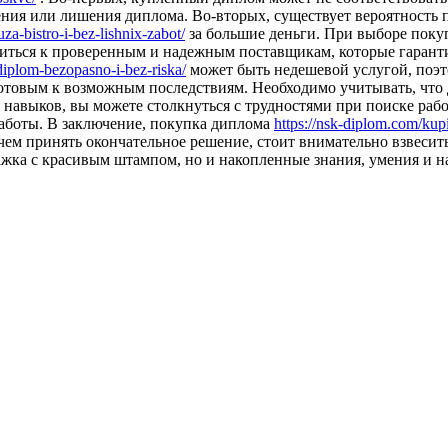
ения или лишения диплома. Во-вторых, существует вероятность
za-bistro-i-bez-lishnix-zabot/
за большие деньги. При выборе поку
иться к проверенным и надежным поставщикам, которые гаранти
diplom-bezopasno-i-bez-riska/
может быть недешевой услугой, поэто
отовым к возможным последствиям. Необходимо учитывать, что д
 навыков, вы можете столкнуться с трудностями при поиске ра
работы. В заключение, покупка диплома
https://nsk-diplom.com/kup
м принять окончательное решение, стоит внимательно взвесить в
мажка с красивым штампом, но и накопленные знания, умения и 