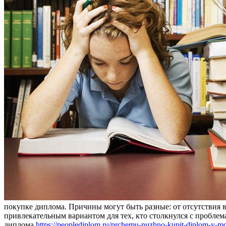
покупке диплома. Причины могут быть разные: от отсутствия 
привлекательным вариантом для тех, кто столкнулся с проблем
диплома
https://peoplediplom.ru/prchemu-nuzhno-kupit-diplom-v-m