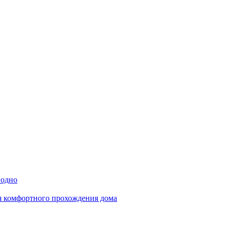
годно
ля комфортного прохождения дома