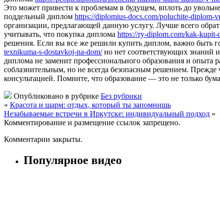
Это может привести к проблемам в будущем, вплоть до увольн
поддельный диплом
https://diplomius-docs.com/poluchite-diplom-vu
организации, предлагающей данную услугу. Лучше всего обрат
учитывать, что покупка диплома
https://ry-diplom.com/kak-kupit-
решения. Если вы все же решили купить диплом, важно быть г
texnikuma-s-dostavkoj-na-dom/
но нет соответствующих знаний и
диплома не заменит профессионального образования и опыта 
соблазнительным, но не всегда безопасным решением. Прежде че
консультацией. Помните, что образование — это не только бу
Опубликовано в рубрике
Без рубрики
«
Красота и шарм: отдых, который ты запомнишь
Незабываемые встречи в Иркутске: индивидуальный подход
»
Комментирование и размещение ссылок запрещено.
Комментарии закрыты.
Популярное видео