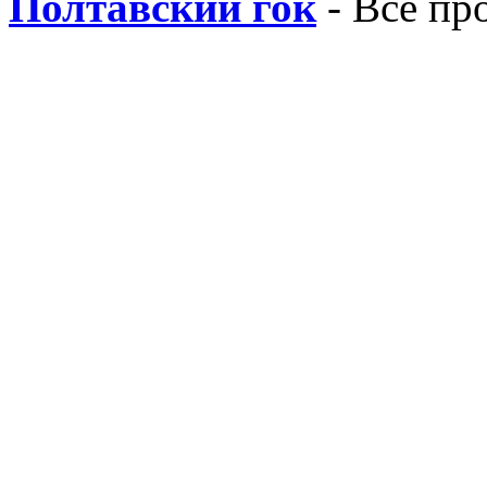
Полтавский гок
- Все пр