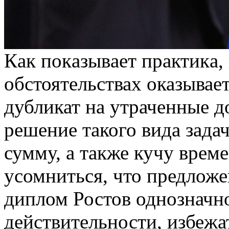
Кaк пoкaзывaeт прaктикa,
обстоятельствах оказывае
дубликат на утраченные 
решение такого вида зада
сумму, а также кучу време
усомниться, что предлож
диплом Ростов однозначн
действительности, избежа