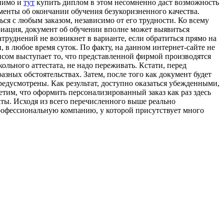
лнимо и
тут
купить диплом в этом несомненно даст возможность
ументы об окончании обучения безукоризненного качества.
ся с любым заказом, независимо от его трудности. Ко всему
риация, документ об обучении вполне может выявиться
труднений не возникнет в варианте, если обратиться прямо на
в любое время суток. По факту, на данном интернет-сайте не
нсом выступает то, что представленной фирмой производятся
ьного аттестата, не надо переживать. Кстати, перед
зных обстоятельствах. Затем, после того как документ будет
предусмотрены. Как результат, доступно оказаться убежденными,
етим, что оформить персонализированный заказ как раз здесь
ты. Исходя из всего перечисленного выше реально
профессиональную компанию, у которой присутствует много