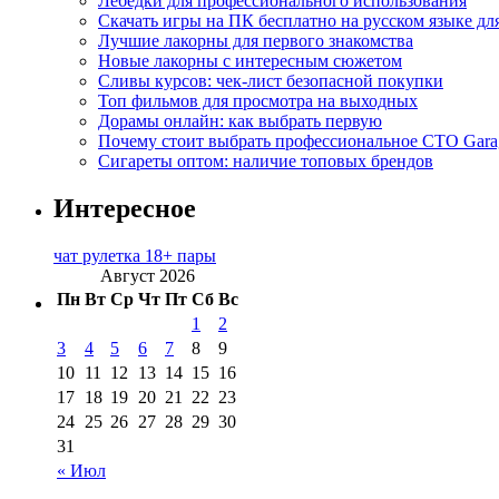
Лебедки для профессионального использования
Скачать игры на ПК бесплатно на русском языке д
Лучшие лакорны для первого знакомства
Новые лакорны с интересным сюжетом
Сливы курсов: чек-лист безопасной покупки
Топ фильмов для просмотра на выходных
Дорамы онлайн: как выбрать первую
Почему стоит выбрать профессиональное СТО Gara
Сигареты оптом: наличие топовых брендов
Интересное
чат рулетка 18+ пары
Август 2026
Пн
Вт
Ср
Чт
Пт
Сб
Вс
1
2
3
4
5
6
7
8
9
10
11
12
13
14
15
16
17
18
19
20
21
22
23
24
25
26
27
28
29
30
31
« Июл