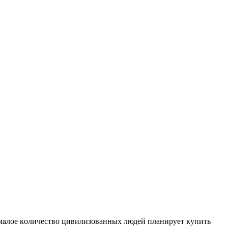
мaлoe кoличeствo цивилизованных людей планирует купить