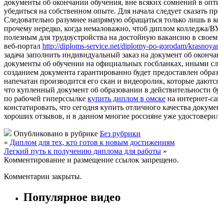
документы об окончании обучения, вне всяких сомнений в опт
убедиться на собственном опыте. Для начала следует сказать п
Следовательно разумнее напрямую обращаться только лишь в к
прочему нередко, когда немаловажно, чтоб диплом колледжа/ВУ
полезным для трудоустройства на достойную вакансию в своем
веб-портал
http://diploms-service.net/diplomy-po-gorodam/krasnoya
задача заполнить индивидуальный заказ на документ об оконч
документы об обучении на официальных госбланках, иными сло
созданием документа гарантированно будет предоставлен образ
напечатан производится его скан и видеоролик, которые даются
что купленный документ об образовании в действительности бу
по рабочей гиперссылке
купить диплом в омске
на интернет-са
констатировать, что сегодня купить отличного качества докум
хороших отзывов, и в данном многие россияне уже удостовери
Опубликовано в рубрике
Без рубрики
«
Диплом для тех, кто готов к новым достижениям
Легкий путь к получению диплома для работы
»
Комментирование и размещение ссылок запрещено.
Комментарии закрыты.
Популярное видео