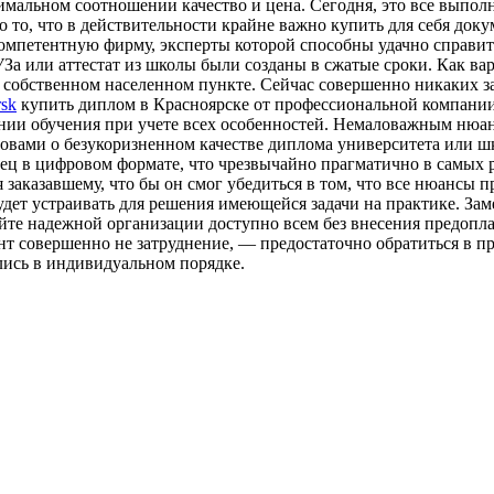
имальном соотношении качество и цена. Сегодня, это все выпо
ро то, что в действительности крайне важно купить для себя док
омпетентную фирму, эксперты которой способны удачно справить
За или аттестат из школы были созданы в сжатые сроки. Как ва
 собственном населенном пункте. Сейчас совершенно никаких за
rsk
купить диплом в Красноярске от профессиональной компании, 
ании обучения при учете всех особенностей. Немаловажным нюа
вами о безукоризненном качестве диплома университета или школ
ец в цифровом формате, что чрезвычайно прагматично в самых ра
 заказавшему, что бы он смог убедиться в том, что все нюансы 
дет устраивать для решения имеющейся задачи на практике. Зам
йте надежной организации доступно всем без внесения предопла
ент совершенно не затруднение, — предостаточно обратиться в 
лись в индивидуальном порядке.