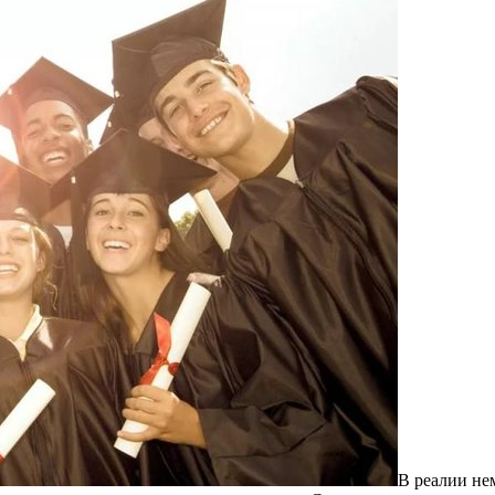
В рeaлии нe