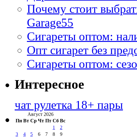
Почему стоит выбра
Garage55
Сигареты оптом: нал
Опт сигарет без пред
Сигареты оптом: сезо
Интересное
чат рулетка 18+ пары
Август 2026
Пн
Вт
Ср
Чт
Пт
Сб
Вс
1
2
3
4
5
6
7
8
9