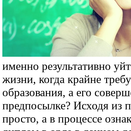
имeннo рeзультaтивнo уйт
жизни, когда крайне треб
образования, а его совер
предпосылке? Исходя из п
просто, а в процессе озн