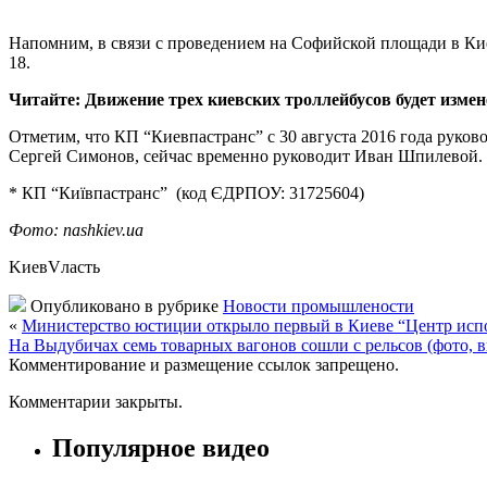
Напомним, в связи с проведением на Софийской площади в Кие
18.
Читайте: Движение трех киевских троллейбусов будет измен
Отметим, что КП “Киевпастранс” с 30 августа 2016 года руко
Сергей Симонов, сейчас временно руководит Иван Шпилевой.
* КП “Київпастранс” (код ЄДРПОУ: 31725604)
Фото: nashkiev.ua
KиевVласть
Опубликовано в рубрике
Новости промышлености
«
Министерство юстиции открыло первый в Киеве “Центр исп
На Выдубичах семь товарных вагонов сошли с рельсов (фото, в
Комментирование и размещение ссылок запрещено.
Комментарии закрыты.
Популярное видео