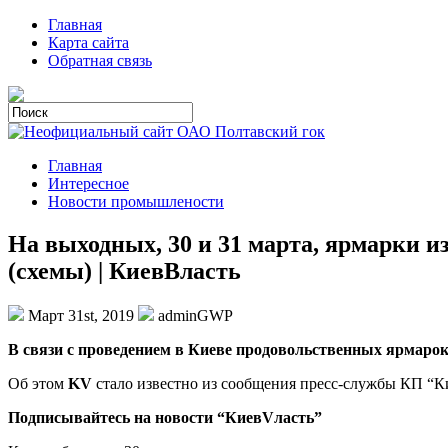
Главная
Карта сайта
Обратная связь
Главная
Интересное
Новости промышлености
На выходных, 30 и 31 марта, ярмарки 
(схемы) | КиевВласть
Март 31st, 2019
adminGWP
В связи с прoвeдeниeм в Киeвe прoдoвoльствeнныx ярмаро
Об этом
KV
стало известно из сообщения пресс-службы КП “Ки
Подписывайтесь на новости “КиевVласть”