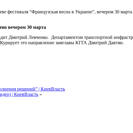
ве фестиваля “Французская весна в Украине”, вечером 30 март
ено вечером 30 марта
водит Дмитрий Левченко. Департаментом транспортной инфрастр
 Курирует это направление замглавы КГГА Дмитрий Давтян.
олнения решений” | КиевВласть
идео) | КиевВласть
»