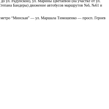
до ул. Радунской), ул. Марины Цветаевой (на участке от ул.
. Степана Бандеры) движение автобусов маршрутов №6, №61 и
я метро “Минская” — ул. Маршала Тимошенко — просп. Героев