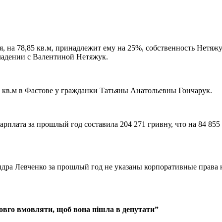
я, на 78,85 кв.м, принадлежит ему на 25%, собственность Нетя
владении с Валентиной Нетяжук.
50 кв.м в Фастове у гражданки Татьяны Анатольевны Гончарук.
рплата за прошлый год составила 204 271 гривну, что на 84 855
андра Левченко за прошлый год не указаны корпоративные пра
вго вмовляти, щоб вона пішла в депутати”