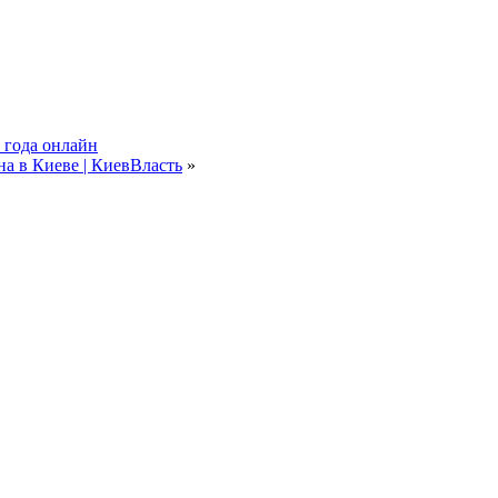
 года онлайн
на в Киеве | КиевВласть
»