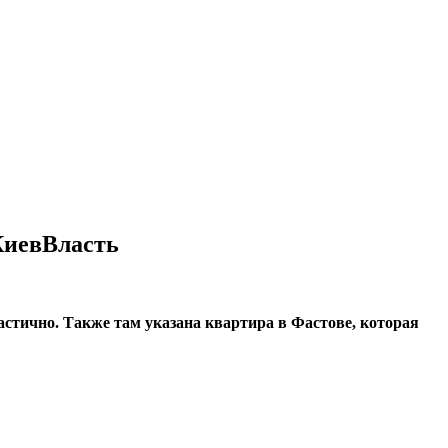
КиевВласть
астично. Также там указана квартира в Фастове, которая