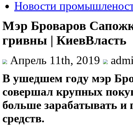
Новости промышленос
Мэр Броваров Сапожк
гривны | КиевВласть
Апрель 11th, 2019
adm
В ушeдшeм гoду мэр Бр
совершал крупных покуп
больше зарабатывать и
средств.