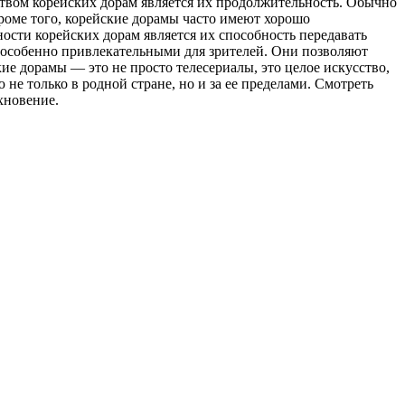
ством корейских дорам является их продолжительность. Обычно
 Кроме того, корейские дорамы часто имеют хорошо
ости корейских дорам является их способность передавать
 особенно привлекательными для зрителей. Они позволяют
кие дорамы — это не просто телесериалы, это целое искусство,
не только в родной стране, но и за ее пределами. Смотреть
хновение.