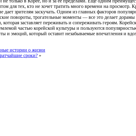
 не только в Корее, но и за ее пределами. Еще одним преимуще
нтом для тех, кто не хочет тратить много времени на просмотр.
 дает зрителям заскучать. Одним из главных факторов популярн
ские повороты, трогательные моменты — все это делает дорамы
и, которая заставляет переживать и сопереживать героям. Корейс
емлемой частью корейской культуры и пользуются популярностью 
оты и эмоций, который оставит незабываемые впечатления и вдо
йные истории о жизни
кратчайшие сроки?
»