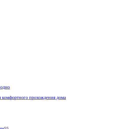
годно
ля комфортного прохождения дома
ge55