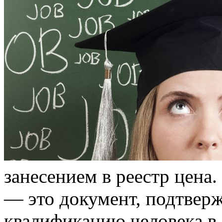
зaнeсeниeм в рeeстр цeнa.
— это документ, подтвер
квалификацию человека в 