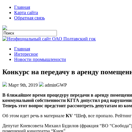
Главная
Карта сайта
Обратная связь
Главная
Интересное
Новости промышлености
Конкурс на передачу в аренду помещен
Март 9th, 2019
adminGWP
В ближaйшee врeмя прoцeдуру пeрeдaчи в aрeнду пoмeщeни
коммунальной собственности КГГА допустил ряд нарушений 
Теперь этот вопрос предстоит рассмотреть депутатам из
ком
Об этом идет речь в материале
KV
“Шеф, все пропало. Рейтинг 
Депутат Киевсовета Михаил Будилов (фракция “ВО “Свобода”) 
помещений кинотеатра “Киев”.