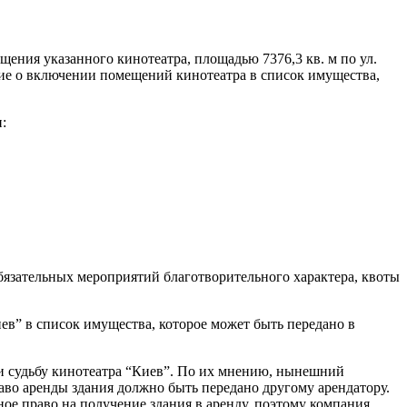
щения указанного кинотеатра, площадью 7376,3 кв. м по ул.
ние о включении помещений кинотеатра в список имущества,
:
обязательных мероприятий благотворительного характера, квоты
в” в список имущества, которое может быть передано в
ли судьбу кинотеатра “Киев”. По их мнению, нынешний
аво аренды здания должно быть передано другому арендатору.
е право на получение здания в аренду, поэтому компания