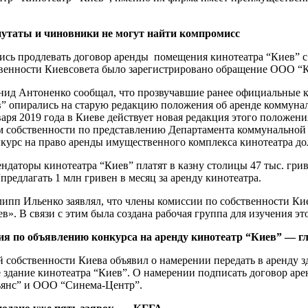
епутаты и чиновники не могут найти компромисс
зались продлевать договор аренды помещения кинотеатра “Киев”
ственности Киевсовета было зарегистрировано обращение ООО “
онид Антоненко сообщал, что прозвучавшие ранее официальные 
” опирались на старую редакцию положения об аренде коммуналь
варя 2019 года в Киеве действует новая редакция этого положен
м собственности по представлению Департамента коммунальной 
нкурс на право аренды имущественного комплекса кинотеатра до
ендаторы кинотеатра “Киев” платят в казну столицы 47 тыс. грив
предлагать 1 млн гривен в месяц за аренду кинотеатра.
ипп Ильенко заявлял, что члены комиссии по собственности Кие
». В связи с этим была создана рабочая группа для изучения эт
ия по объявлению конкурса на аренду кинотеатр “Киев” — г
 собственности Киева объявил о намерении передать в аренду 
е здание кинотеатра “Киев”. О намерении подписать договор а
янс” и ООО “Синема-Центр”.