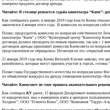
намерена продлить договор аренды.
Читайте: В столице решается судьба кинотеатра “Киев”: д
Как сообщалось ранее, в январе 2019 года власти Киева отка
закончился 4 января этого года. В комиссии по вопросам соб
Позже, председатель комиссии по вопросам собственности Ле
кинотеатра “Киев” с ООО “Культурный центр “Кинотеатр Киев
договора должно проходить по новым правилам, так как с 1 ян
договоров аренды принимает комиссия Киевсовета по вопроса
представлением не обращались. Несмотря на это, открытый ко
21 января 2019 года мэр Киева Виталий Кличко заявлял, что ар
кинобизнеса, которые могут принять участие в торгах, готовы “
Позже глава Государственного агентства по вопросам кино Фил
по объявлению конкурса на аренду помещения кинотеатра «Киев
Читайте: Киевсовет не смог принять окончательного решен
Как сообщала
KV
ранее, 15 февраля Департамент коммунальной
от юридических лиц о намерении взять в арендное пользовани
Холдинг”, ООО “Планета Кино”, ООО “Компания “Таурус-Аль