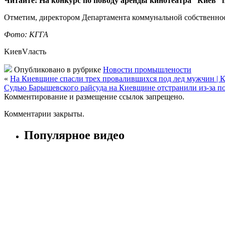
Читайте: На конкурс по поводу аренды кинотеатра “Киев” 
Отметим, директором Департамента коммунальной собственнос
Фото: КГГА
KиевVласть
Опубликовано в рубрике
Новости промышлености
«
На Киевщине спасли трех провалившихся под лед мужчин | 
Судью Барышевского райсуда на Киевщине отстранили из-за под
Комментирование и размещение ссылок запрещено.
Комментарии закрыты.
Популярное видео