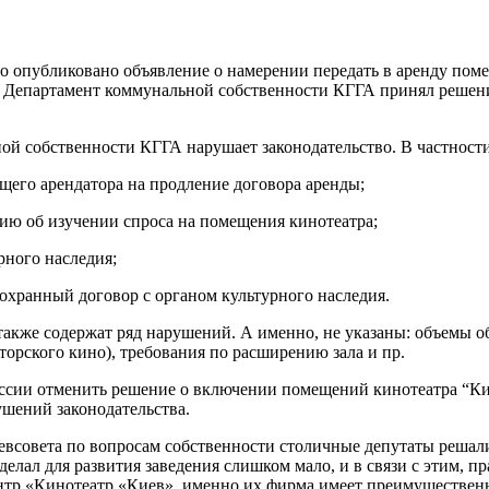
ло опубликовано объявление о намерении передать в аренду поме
да, Департамент коммунальной собственности КГГА принял реше
й собственности КГГА нарушает законодательство. В частности
его арендатора на продление договора аренды;
ю об изучении спроса на помещения кинотеатра;
рного наследия;
охранный договор с органом культурного наследия.
 также содержат ряд нарушений. А именно, не указаны: объемы 
торского кино), требования по расширению зала и пр.
сии отменить решение о включении помещений кинотеатра “Кие
ушений законодательства.
иевсовета по вопросам собственности столичные депутаты реша
ал для развития заведения слишком мало, и в связи с этим, пр
тр «Кинотеатр «Киев», именно их фирма имеет преимущественно