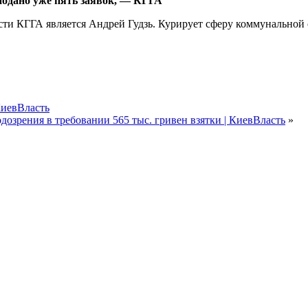
подано уже пять заявок, — КГГА
ти КГГА является Андрей Гудзь. Курирует сферу коммунальной
КиевВласть
озрения в требовании 565 тыс. гривен взятки | КиевВласть
»