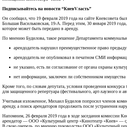
Подписывайтесь на новости “КиевVласть”
Он сообщил, что 19 февраля 2019 года на сайте Киевсовета бы
Большая Васильковская, 19-А. Перед этим, 30 января 2019 го
которое может быть передано в аренду.
По мнению Будилова, такое решение Департамента коммунально
арендодатель нарушил преимущественное право предыдущ
арендодатель не опубликовал в печатном СМИ информаци
не указано, есть ли согласование от органа охраны культу
нет информации, заключен ли собственником имущества 
Кроме того, по словам депутата, условия проведения конкурса
для защищенного репертуара (фестивального, арт-хаузного и ав
Учитывая изложенное, Михаил Будилов попросил членов комис
аренду, а поиск арендаторов продолжить после устранения нар
Напомним, 26 февраля 2019 года в ходе заседания комиссии К
арендатор — ООО «Культурный центр «Кинотеатр «Киев» — сдел
В свою очередь, по мнению руководства ООО «Культурный цен