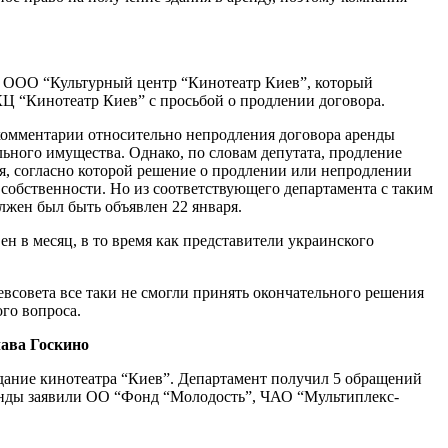
 с ООО “Культурный центр “Кинотеатр Киев”, который
КЦ “Кинотеатр Киев” с просьбой о продлении договора.
комментарии относительно непродления договора аренды
ного имущества. Однако, по словам депутата, продление
ия, согласно которой решение о продлении или непродлении
собственности. Но из соответствующего департамента с таким
лжен был быть объявлен 22 января.
ен в месяц, в то время как представители украинского
всовета все таки не смогли принять окончательного решения
ого вопроса.
лава Госкино
здание кинотеатра “Киев”. Департамент получил 5 обращений
ренды заявили ОО “Фонд “Молодость”, ЧАО “Мультиплекс-