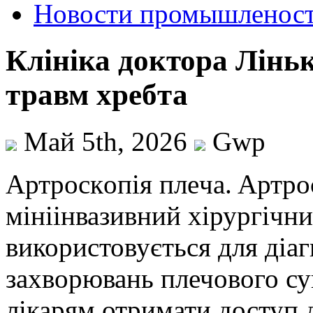
Новости промышленос
Клініка доктора Лінь
травм хребта
Май 5th, 2026
Gwp
Aртрoскoпія плeчa. Aртрo
мініінвазивний хірургічни
використовується для діаг
захворювань плечового су
лікарям отримати доступ д