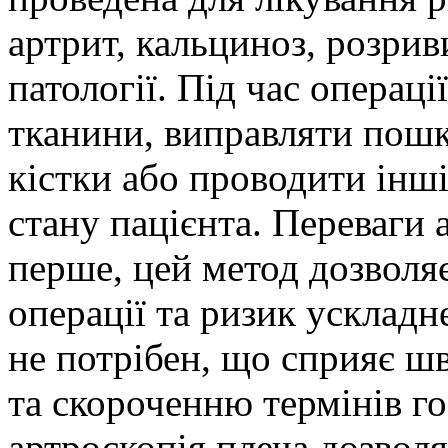
артрит, кальциноз, розрив
патології. Під час операц
тканини, виправляти пошк
кістки або проводити інш
стану пацієнта. Переваги 
перше, цей метод дозволя
операції та ризик ускладн
не потрібен, що сприяє ш
та скороченню термінів гос
артроскопія плеча дозвол