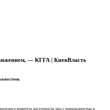
движением, — КГГА | КиевВласть
ложностями.
ородского комитета доступности лиц с инвалидностью и