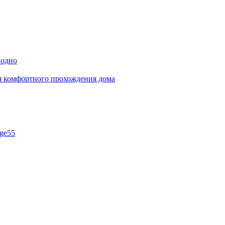
годно
ля комфортного прохождения дома
ge55