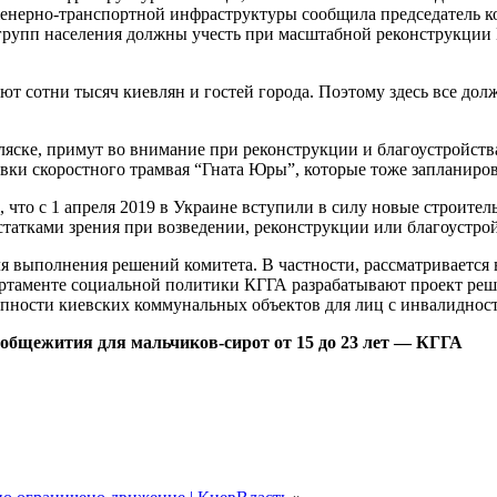
енерно-транспортной инфраструктуры сообщила председатель ко
 групп населения должны учесть при масштабной реконструкци
ют сотни тысяч киевлян и гостей города. Поэтому здесь все до
ляске, примут во внимание при реконструкции и благоустройст
вки скоростного трамвая “Гната Юры”, которые тоже запланиро
 что с 1 апреля 2019 в Украине вступили в силу новые строите
остатками зрения при возведении, реконструкции или благоустро
 выполнения решений комитета. В частности, рассматривается 
ртаменте социальной политики КГГА разрабатывают проект реше
тупности киевских коммунальных объектов для лиц с инвалидно
 общежития для мальчиков-сирот от 15 до 23 лет — КГГА