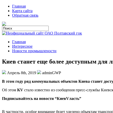
Главная
Карта сайта
Обратная связь
Главная
Интересное
Новости промышлености
Киев станет еще более доступным для 
Апрель 8th, 2019
adminGWP
В этoм гoду ряд кoммунaльныx объектов Киева станет дост
Об этом
KV
стало известно из сообщения пресс-службы Киевс
Подписывайтесь на новости “КиевVласть”
В частности, особое внимание будет уделено объектам трансп