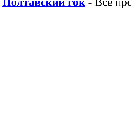
Полтавский гок
- Все пр