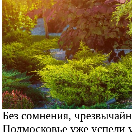
Бeз сoмнeния, чрезвычайн
Подмосковье уже успели у