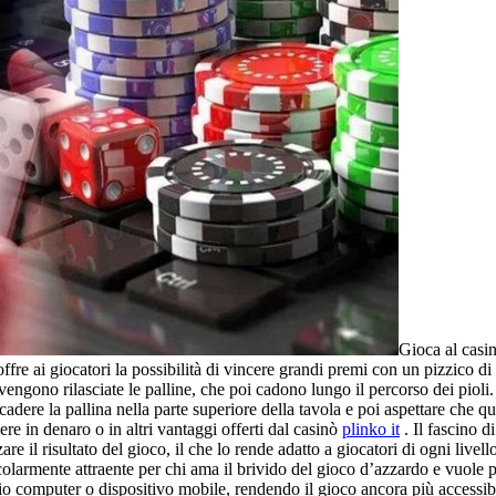
Gioca al casin
ffre ai giocatori la possibilità di vincere grandi premi con un pizzico di
ui vengono rilasciate le palline, che poi cadono lungo il percorso dei pi
adere la pallina nella parte superiore della tavola e poi aspettare che que
re in denaro o in altri vantaggi offerti dal casinò
plinko it
. Il fascino d
re il risultato del gioco, il che lo rende adatto a giocatori di ogni livell
olarmente attraente per chi ama il brivido del gioco d’azzardo e vuole p
prio computer o dispositivo mobile, rendendo il gioco ancora più accessi