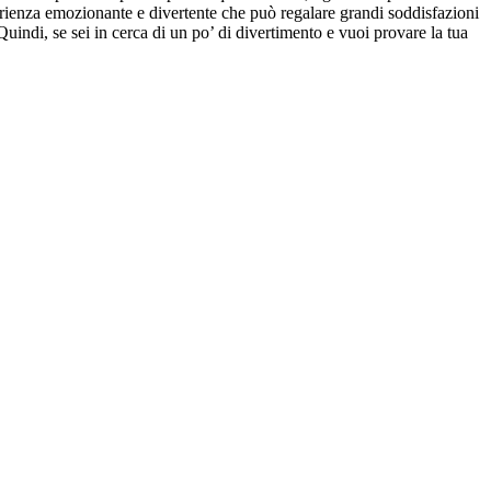
erienza emozionante e divertente che può regalare grandi soddisfazioni
 Quindi, se sei in cerca di un po’ di divertimento e vuoi provare la tua