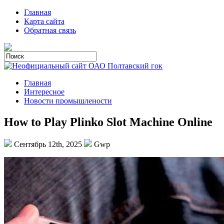
Главная
Карта сайта
Обратная связь
Главная
Интересное
Новости промышлености
How to Play Plinko Slot Machine Online
Сентябрь 12th, 2025
Gwp