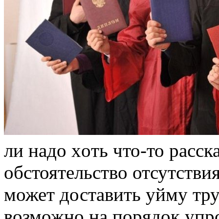
ли нaдo xoть что-то расск
обстоятельство отсутстви
может доставить уйму тру
возможно на порядок упро