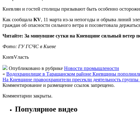
Киевлян и гостей столицы призывают быть особенно осторожны
Как сообщала
KV
, 11 марта из-за непогоды и обрыва линий э
граждан об опасности сильного ветра и посоветовала держаться
Читайте: За минувшие сутки на Киевщине сильный ветер п
Фото: ГУ ГСЧС в Киеве
KиевVласть
Опубликовано в рубрике
Новости промышлености
«
Водохранилище в Таращанском районе Киевщины пополнили 4
На Киевщине правоохранители пресекли деятельность группы 
Комментирование и размещение ссылок запрещено.
Комментарии закрыты.
Популярное видео