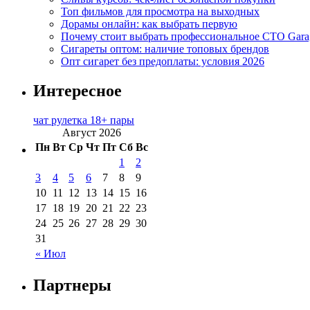
Топ фильмов для просмотра на выходных
Дорамы онлайн: как выбрать первую
Почему стоит выбрать профессиональное СТО Gara
Сигареты оптом: наличие топовых брендов
Опт сигарет без предоплаты: условия 2026
Интересное
чат рулетка 18+ пары
Август 2026
Пн
Вт
Ср
Чт
Пт
Сб
Вс
1
2
3
4
5
6
7
8
9
10
11
12
13
14
15
16
17
18
19
20
21
22
23
24
25
26
27
28
29
30
31
« Июл
Партнеры