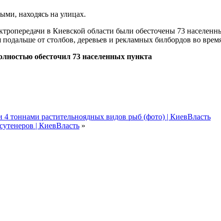
ми, находясь на улицах.
лектропередачи в Киевской области были обесточены 73 населен
 подальше от столбов, деревьев и рекламных билбордов во время
олностью обесточил 73 населенных пункта
 тоннами растительноядных видов рыб (фото) | КиевВласть
сутенеров | КиевВласть
»