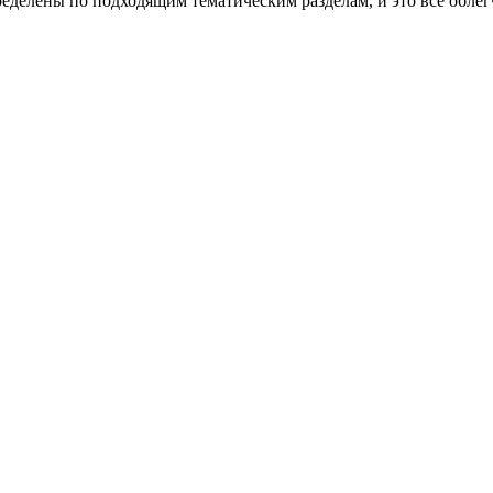
ределены по подходящим тематическим разделам, и это все облегч