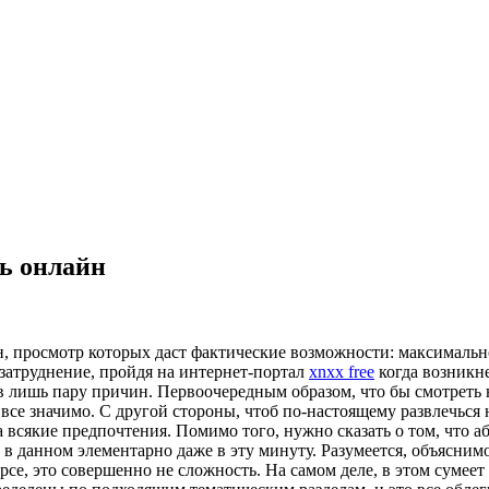
ть онлайн
 просмотр которых даст фактические возможности: максимально 
 затруднение, пройдя на интернет-портал
xnxx free
когда возникне
ав лишь пару причин. Первоочередным образом, что бы смотреть
все значимо. С другой стороны, чтоб по-настоящему развлечься 
а всякие предпочтения. Помимо того, нужно сказать о том, что 
 в данном элементарно даже в эту минуту. Разумеется, объясним
рсе, это совершенно не сложность. На самом деле, в этом сумее