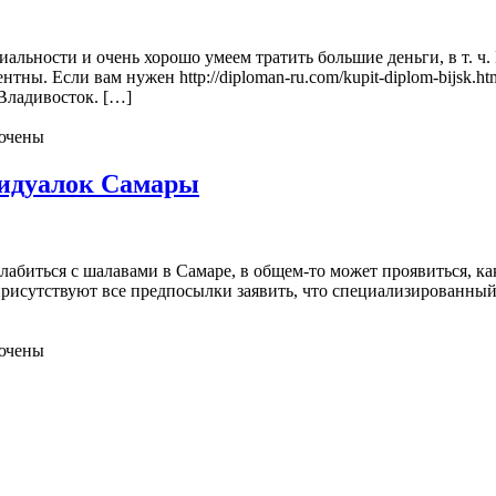
льности и очень хорошо умеем тратить большие деньги, в т. ч.
тны. Если вам нужен http://diploman-ru.com/kupit-diplom-bijsk.h
Владивосток. […]
ючены
идуалок Самары
абиться с шалавами в Самаре, в общем-то может проявиться, как
присутствуют все предпосылки заявить, что специализированный 
ючены