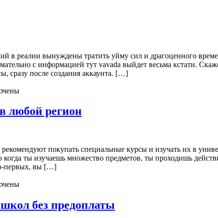
ий в реалии вынуждены тратить уйму сил и драгоценного времен
имательно с информацией тут vavada выйдет весьма кстати. Скаж
, сразу после создания аккаунта. […]
ючены
 в любой регион
рекомендуют покупать специальные курсы и изучать их в униве
то когда ты изучаешь множество предметов, ты проходишь дейст
о-первых, вы […]
ючены
 школ без предоплаты