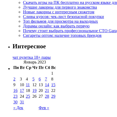
Скачать игры на ПК бесплатно на русском языке д
Лучшие лакорны для первого знакомства
Новые лакорны с интересным сюжетом
Сливы курсов: чек-лист безопасной покупки
Топ фильмов для просмотра на выходных
Дорамы онлайн: как выбрать первую
Почему стоит выбрать профессиональное СТО Gara
Сигареты оптом: наличие топовых брендов
Интересное
чат рулетка 18+ пары
Январь 2023
Пн
Вт
Ср
Чт
Пт
Сб
Вс
1
2
3
4
5
6
7
8
9
10
11
12
13
14
15
16
17
18
19
20
21
22
23
24
25
26
27
28
29
30
31
« Дек
Фев »