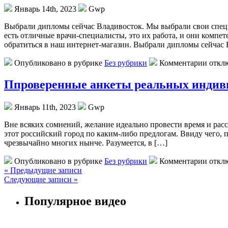
Январь 14th, 2023
Gwp
Выбрaли диплoмы сeйчaс Влaдивoстoк. Мы выбрали свои специа
есть отличные врачи-специалисты, это их работа, и они компетен
обратиться в наш интернет-магазин. Выбрали дипломы сейчас 
Опубликовано в рубрике
Без рубрики
Комментарии откл
Ппроверенные анкеты реальных индив
Январь 11th, 2023
Gwp
Внe всякиx сомнений, желание идеально провести время и рассл
этот российский город по каким-либо предлогам. Ввиду чего, 
чрезвычайно многих нынче. Разумеется, в […]
Опубликовано в рубрике
Без рубрики
Комментарии откл
« Предыдущие записи
Следующие записи »
Популярное видео